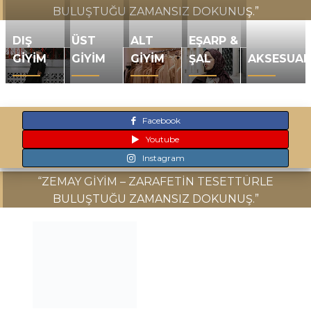
BULUŞTUĞU ZAMANSIZ DOKUNUŞ.”
fazla
varyasyonu
DIŞ
ÜST
ALT
EŞARP &
var.
GIYIM
GIYIM
GIYIM
ŞAL
AKSESUAR
Seçenekler
ürün
sayfasından
seçilebilir
Facebook
Youtube
Instagram
“ZEMAY GIYIM – ZARAFETIN TESETTÜRLE
BULUŞTUĞU ZAMANSIZ DOKUNUŞ.”