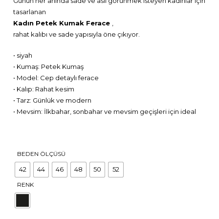
Günün her anında sade ve asil görünmek isteyen kadınlar için
tasarlanan
Kadın Petek Kumak Ferace
,
rahat kalıbı ve sade yapısıyla öne çıkıyor.
• siyah
• Kumaş: Petek Kumaş
• Model: Cep detaylı ferace
• Kalıp: Rahat kesim
• Tarz: Günlük ve modern
• Mevsim: İlkbahar, sonbahar ve mevsim geçişleri için ideal
BEDEN ÖLÇÜSÜ
42
44
46
48
50
52
RENK