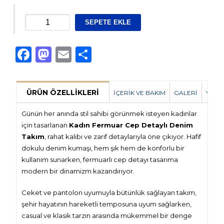
Petek
SEPETE EKLE
Kumaş
Ferace
Facebook
Mastodon
Email
Share
adet
ÜRÜN ÖZELLIKLERI
İÇERIK VE BAKIM
GALERI
YOR
Günün her anında stil sahibi görünmek isteyen kadınlar
için tasarlanan
Kadın Fermuar Cep Detaylı Denim
Takım
, rahat kalıbı ve zarif detaylarıyla öne çıkıyor. Hafif
dokulu denim kumaşı, hem şık hem de konforlu bir
kullanım sunarken, fermuarlı cep detayı tasarıma
modern bir dinamizm kazandırıyor.
Ceket ve pantolon uyumuyla bütünlük sağlayan takım,
şehir hayatının hareketli temposuna uyum sağlarken,
casual ve klasik tarzın arasında mükemmel bir denge