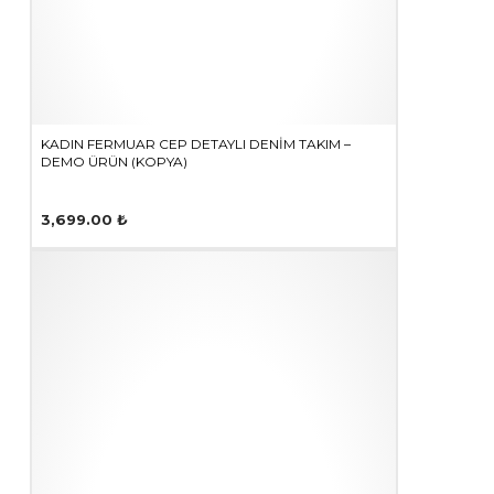
KADIN FERMUAR CEP DETAYLI DENIM TAKIM –
DEMO ÜRÜN (KOPYA)
3,699.00
₺
Bu
ürünün
birden
fazla
varyasyonu
var.
Seçenekler
ürün
sayfasından
seçilebilir