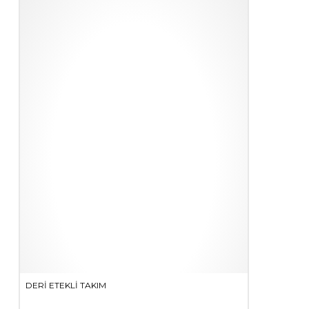
birden
fazla
varyasyonu
var.
Seçenekler
ürün
sayfasından
seçilebilir
DERI ETEKLI TAKIM