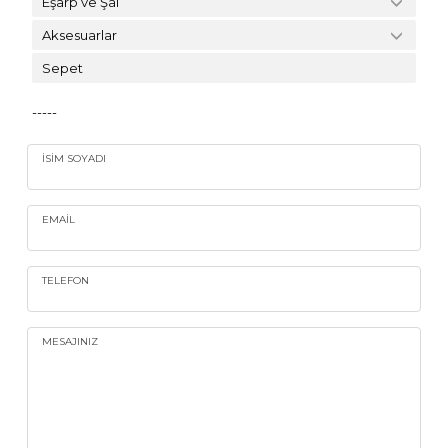
Eşarp ve Şal
Aksesuarlar
Sepet
-----
İSIM SOYADI
EMAIL
TELEFON
MESAJINIZ