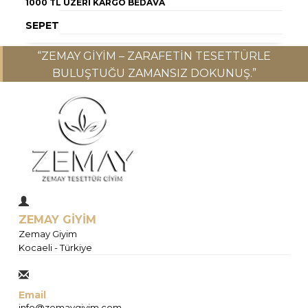
1000 TL ÜZERI
KARGO BEDAVA
SEPET
“ZEMAY GIYIM – ZARAFETIN TESETTÜRLE
BULUŞTUĞU ZAMANSIZ DOKUNUŞ.”
ZEMAY GİYİM
Zemay Giyim
Kocaeli - Türkiye
Email
info@zemaygiyim.com