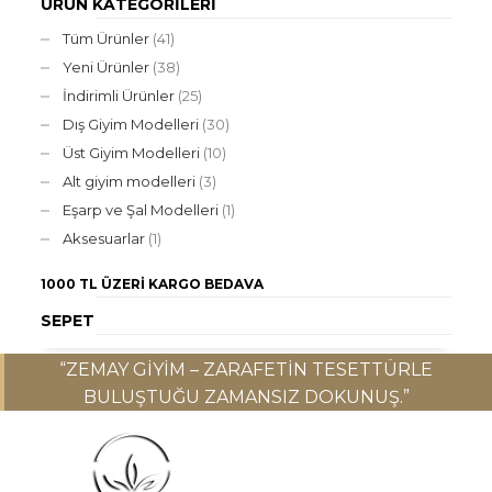
ÜRÜN KATEGORILERI
Tüm Ürünler
(41)
Yeni Ürünler
(38)
İndirimli Ürünler
(25)
Dış Giyim Modelleri
(30)
Üst Giyim Modelleri
(10)
Alt giyim modelleri
(3)
Eşarp ve Şal Modelleri
(1)
Aksesuarlar
(1)
1000 TL ÜZERI
KARGO BEDAVA
SEPET
“ZEMAY GIYIM – ZARAFETIN TESETTÜRLE
BULUŞTUĞU ZAMANSIZ DOKUNUŞ.”