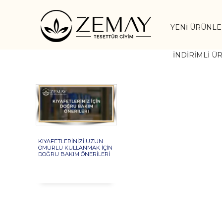
YENI ÜRÜNL
İNDIRIMLI Ü
KIYAFETLERINIZI UZUN
ÖMÜRLÜ KULLANMAK İÇIN
DOĞRU BAKIM ÖNERILERI