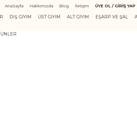
AnaSayfa
Hakkımızda
Blog
İletişim
ÜYE OL / GİRİŞ YAP
ER
DIŞ GIYIM
ÜST GIYIM
ALT GIYIM
EŞARP VE ŞAL
RÜNLER