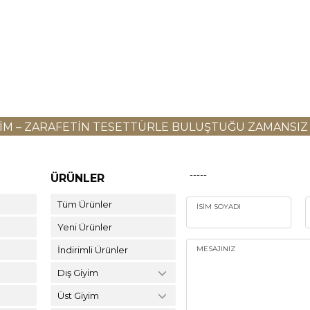
YIM – ZARAFETIN TESETTÜRLE BULUŞTUĞU ZAMANSIZ
-----
ÜRÜNLER
Tüm Ürünler
İSIM SOYADI
Yeni Ürünler
İndirimli Ürünler
MESAJINIZ
Dış Giyim
Üst Giyim