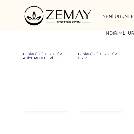
YENI ÜRÜNL
İNDIRIMLI Ü
BEŞIKDÜZÜ TESETTÜR
BEŞIKDÜZÜ TESETTÜR
ABIYE MODELLERI
GIYIM