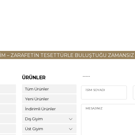
YIM – ZARAFETIN TESETTÜRLE BULUŞTUĞU ZAMANSIZ
-----
ÜRÜNLER
Tüm Ürünler
İSIM SOYADI
Yeni Ürünler
İndirimli Ürünler
MESAJINIZ
Dış Giyim
Üst Giyim