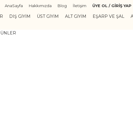
AnaSayfa
Hakkımızda
Blog
İletişim
ÜYE OL / GİRİŞ YAP
ER
DIŞ GIYIM
ÜST GIYIM
ALT GIYIM
EŞARP VE ŞAL
RÜNLER