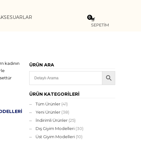
AKSESUARLAR
SEPETİM
rn kadının
ÜRÜN ARA
rle
settür
ÜRÜN KATEGORILERI
Tüm Ürünler
(41)
ODELLERI
Yeni Ürünler
(38)
İndirimli Ürünler
(25)
Dış Giyim Modelleri
(30)
Üst Giyim Modelleri
(10)