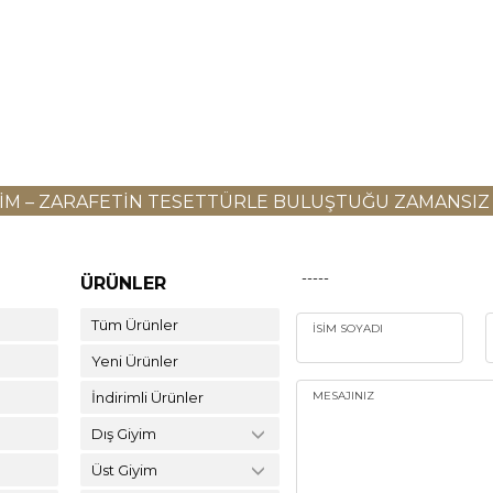
YIM – ZARAFETIN TESETTÜRLE BULUŞTUĞU ZAMANSIZ
-----
ÜRÜNLER
Tüm Ürünler
İSIM SOYADI
Yeni Ürünler
İndirimli Ürünler
MESAJINIZ
Dış Giyim
Üst Giyim