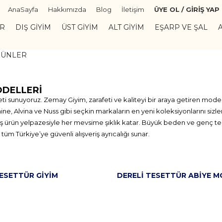
AnaSayfa
Hakkımızda
Blog
İletişim
ÜYE OL / GİRİŞ YAP
ER
DIŞ GIYIM
ÜST GIYIM
ALT GIYIM
EŞARP VE ŞAL
RÜNLER
ODELLERI
i sunuyoruz. Zemay Giyim, zarafeti ve kaliteyi bir araya getiren mode
ne, Alvina ve Nuss gibi seçkin markaların en yeni koleksiyonlarını sizle
eniş ürün yelpazesiyle her mevsime şıklık katar. Büyük beden ve genç te
m Türkiye’ye güvenli alışveriş ayrıcalığı sunar.
TESETTÜR GIYIM
DERELI TESETTÜR ABIYE M