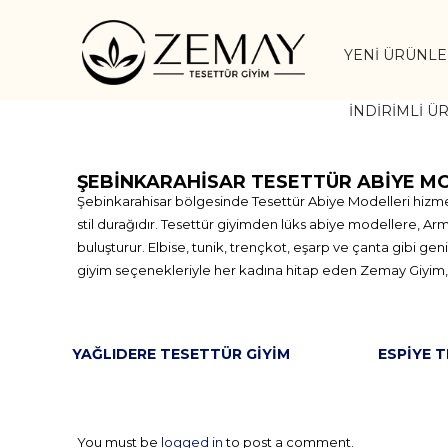
YENI ÜRÜNL
İNDIRIMLI Ü
ŞEBINKARAHISAR TESETTÜR ABIYE M
Şebinkarahisar bölgesinde Tesettür Abiye Modelleri hizmet
stil durağıdır. Tesettür giyimden lüks abiye modellere, Armi
buluşturur. Elbise, tunik, trençkot, eşarp ve çanta gibi g
giyim seçenekleriyle her kadına hitap eden Zemay Giyim, tü
YAĞLIDERE TESETTÜR GIYIM
ESPIYE 
You must be
logged in
to post a comment.