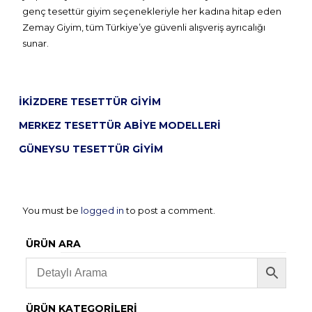
genç tesettür giyim seçenekleriyle her kadına hitap eden
Zemay Giyim, tüm Türkiye’ye güvenli alışveriş ayrıcalığı
sunar.
İKIZDERE TESETTÜR GIYIM
MERKEZ TESETTÜR ABIYE MODELLERI
GÜNEYSU TESETTÜR GIYIM
You must be
logged in
to post a comment.
ÜRÜN ARA
ÜRÜN KATEGORILERI