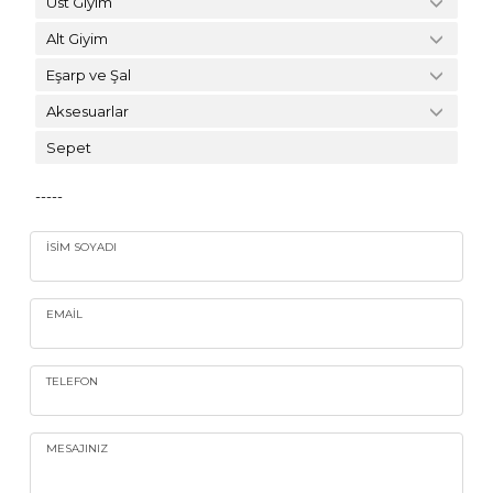
Üst Giyim
Alt Giyim
Eşarp ve Şal
Aksesuarlar
Sepet
-----
İSIM SOYADI
EMAIL
TELEFON
MESAJINIZ