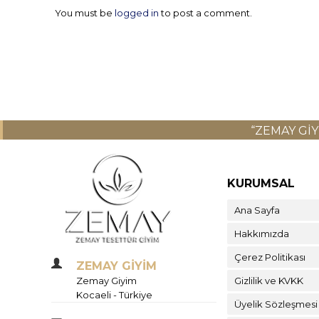
You must be
logged in
to post a comment.
“ZEMAY GI
KURUMSAL
Ana Sayfa
Hakkımızda
Çerez Politikası
ZEMAY GİYİM
Zemay Giyim
Gizlilik ve KVKK
Kocaeli - Türkiye
Üyelik Sözleşmesi