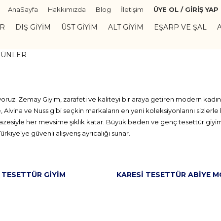
AnaSayfa
Hakkımızda
Blog
İletişim
ÜYE OL / GİRİŞ YAP
ER
DIŞ GIYIM
ÜST GIYIM
ALT GIYIM
EŞARP VE ŞAL
RÜNLER
uz. Zemay Giyim, zarafeti ve kaliteyi bir araya getiren modern kadının
Alvina ve Nuss gibi seçkin markaların en yeni koleksiyonlarını sizlerle 
lpazesiyle her mevsime şıklık katar. Büyük beden ve genç tesettür giyi
iye’ye güvenli alışveriş ayrıcalığı sunar.
 TESETTÜR GIYIM
KARESI TESETTÜR ABIYE M