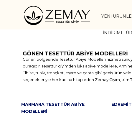
YENI ÜRÜNL
İNDIRIMLI Ü
GÖNEN TESETTÜR ABIYE MODELLERI
Gönen bölgesinde Tesettür Abiye Modelleri hizmeti sunuyor
durağıdır. Tesettür giyimden lüks abiye modellere, Armine, 
Elbise, tunik, trençkot, eşarp ve çanta gibi geniş ürün ye
seçenekleriyle her kadına hitap eden Zemay Giyim, tüm Türk
MARMARA TESETTÜR ABIYE
EDREMIT
MODELLERI