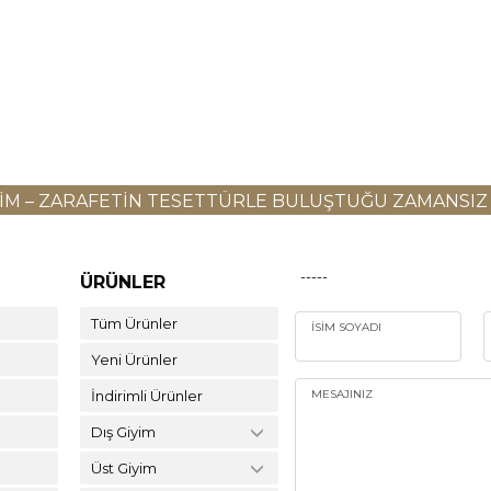
YIM – ZARAFETIN TESETTÜRLE BULUŞTUĞU ZAMANSIZ
-----
ÜRÜNLER
Tüm Ürünler
İSIM SOYADI
Yeni Ürünler
İndirimli Ürünler
MESAJINIZ
Dış Giyim
Üst Giyim