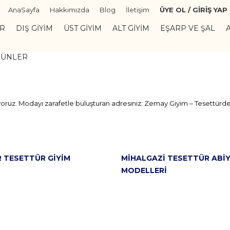
AnaSayfa
Hakkımızda
Blog
İletişim
ÜYE OL / GİRİŞ YAP
ER
DIŞ GIYIM
ÜST GIYIM
ALT GIYIM
EŞARP VE ŞAL
RÜNLER
oruz. Modayı zarafetle buluşturan adresiniz: Zemay Giyim – Tesettürde
R TESETTÜR GIYIM
MIHALGAZI TESETTÜR ABI
MODELLERI