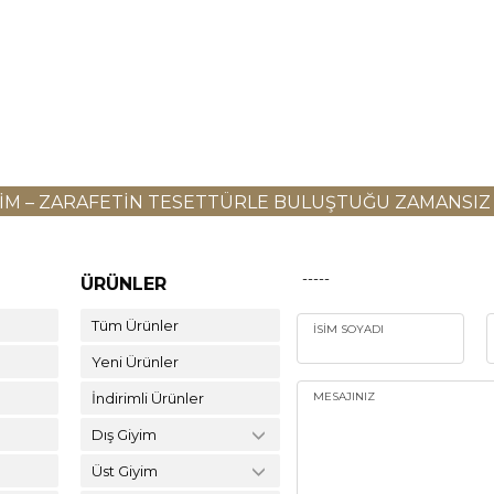
YIM – ZARAFETIN TESETTÜRLE BULUŞTUĞU ZAMANSIZ
-----
ÜRÜNLER
Tüm Ürünler
İSIM SOYADI
Yeni Ürünler
İndirimli Ürünler
MESAJINIZ
Dış Giyim
Üst Giyim