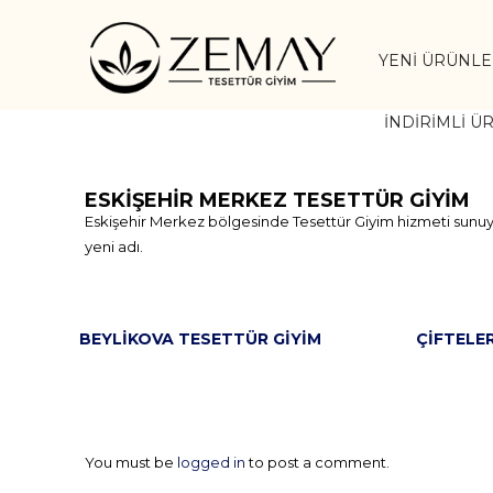
YENI ÜRÜNL
İNDIRIMLI Ü
ESKIŞEHIR MERKEZ TESETTÜR GIYIM
Eskişehir Merkez bölgesinde Tesettür Giyim hizmeti sunuy
yeni adı.
BEYLIKOVA TESETTÜR GIYIM
ÇIFTELE
You must be
logged in
to post a comment.