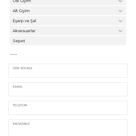
Üst Giyim
Alt Giyim
Eşarp ve Şal
Aksesuarlar
Sepet
-----
İSIM SOYADI
EMAIL
TELEFON
MESAJINIZ