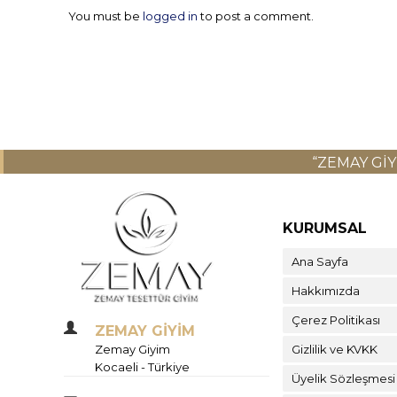
You must be
logged in
to post a comment.
“ZEMAY GI
KURUMSAL
Ana Sayfa
Hakkımızda
Çerez Politikası
ZEMAY GİYİM
Zemay Giyim
Gizlilik ve KVKK
Kocaeli - Türkiye
Üyelik Sözleşmesi