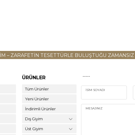
YIM – ZARAFETIN TESETTÜRLE BULUŞTUĞU ZAMANSIZ
-----
ÜRÜNLER
Tüm Ürünler
İSIM SOYADI
Yeni Ürünler
İndirimli Ürünler
MESAJINIZ
Dış Giyim
Üst Giyim