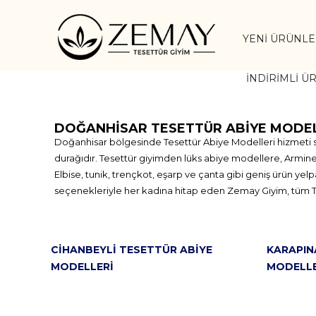
YENI ÜRÜNL
İNDIRIMLI Ü
DOĞANHISAR TESETTÜR ABIYE MODE
Doğanhisar bölgesinde Tesettür Abiye Modelleri hizmeti su
durağıdır. Tesettür giyimden lüks abiye modellere, Armine, 
Elbise, tunik, trençkot, eşarp ve çanta gibi geniş ürün ye
seçenekleriyle her kadına hitap eden Zemay Giyim, tüm Türk
CIHANBEYLI TESETTÜR ABIYE
KARAPIN
MODELLERI
MODELLE