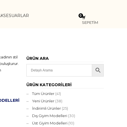
AKSESUARLAR
SEPETİM
dının stil
ÜRÜN ARA
buluşturur.
m
ÜRÜN KATEGORILERI
Tüm Ürünler
(41)
ODELLERI
Yeni Ürünler
(38)
İndirimli Ürünler
(25)
Dış Giyim Modelleri
(30)
Üst Giyim Modelleri
(10)