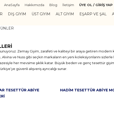
AnaSayfa
Hakkımızda
Blog
İletişim
ÜYE OL / GİRİŞ YAP
ER
DIŞ GIYIM
ÜST GIYIM
ALT GIYIM
EŞARP VE ŞAL
RÜNLER
LLERI
nuyoruz. Zemay Giyim, zarafeti ve kaliteyi bir araya getiren modern ka
Alvina ve Nuss gibi seçkin markaların en yeni koleksiyonlarını sizlerle 
lpazesiyle her mevsime şıklık katar. Büyük beden ve genç tesettür giyi
iye’ye güvenli alışveriş ayrıcalığı sunar.
AR TESETTÜR ABIYE
HADIM TESETTÜR ABIYE M
RI