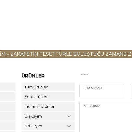
YIM – ZARAFETIN TESETTÜRLE BULUŞTUĞU ZAMANSIZ
-----
ÜRÜNLER
Tüm Ürünler
İSIM SOYADI
Yeni Ürünler
İndirimli Ürünler
MESAJINIZ
Dış Giyim
Üst Giyim