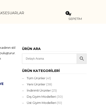
AKSESUARLAR
SEPETİM
adının stil
ÜRÜN ARA
buluşturur.
m
ÜRÜN KATEGORILERI
Tüm Ürünler
(41)
YE
Yeni Ürünler
(38)
İndirimli Ürünler
(25)
Dış Giyim Modelleri
(30)
Üst Giyim Modelleri
(10)