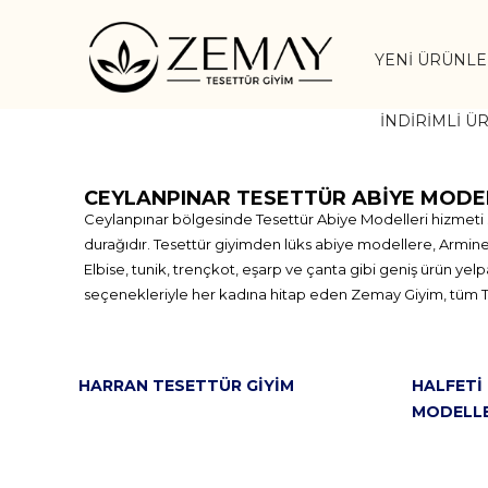
YENI ÜRÜNL
İNDIRIMLI Ü
CEYLANPINAR TESETTÜR ABIYE MODE
Ceylanpınar bölgesinde Tesettür Abiye Modelleri hizmeti s
durağıdır. Tesettür giyimden lüks abiye modellere, Armine, 
Elbise, tunik, trençkot, eşarp ve çanta gibi geniş ürün ye
seçenekleriyle her kadına hitap eden Zemay Giyim, tüm Türk
HARRAN TESETTÜR GIYIM
HALFETI
MODELLE