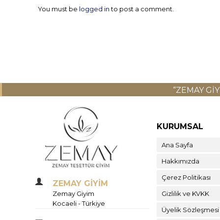
You must be
logged in
to post a comment.
“ZEMAY GI
KURUMSAL
Ana Sayfa
Hakkımızda
Çerez Politikası
ZEMAY GİYİM
Zemay Giyim
Gizlilik ve KVKK
Kocaeli - Türkiye
Üyelik Sözleşmesi