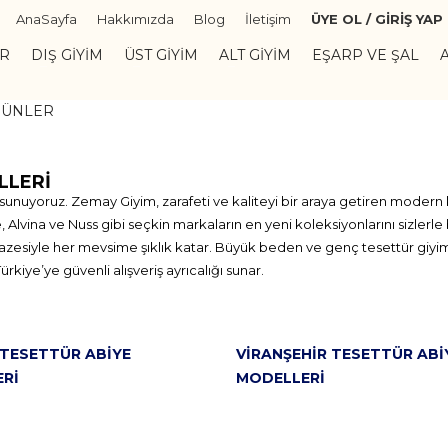
AnaSayfa
Hakkımızda
Blog
İletişim
ÜYE OL / GİRİŞ YAP
ER
DIŞ GIYIM
ÜST GIYIM
ALT GIYIM
EŞARP VE ŞAL
RÜNLER
LLERI
unuyoruz. Zemay Giyim, zarafeti ve kaliteyi bir araya getiren modern k
Alvina ve Nuss gibi seçkin markaların en yeni koleksiyonlarını sizlerle 
lpazesiyle her mevsime şıklık katar. Büyük beden ve genç tesettür giyi
iye’ye güvenli alışveriş ayrıcalığı sunar.
 TESETTÜR ABIYE
VIRANŞEHIR TESETTÜR ABI
RI
MODELLERI