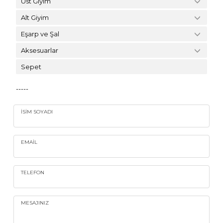
Üst Giyim
Alt Giyim
Eşarp ve Şal
Aksesuarlar
Sepet
-----
İSIM SOYADI
EMAIL
TELEFON
MESAJINIZ