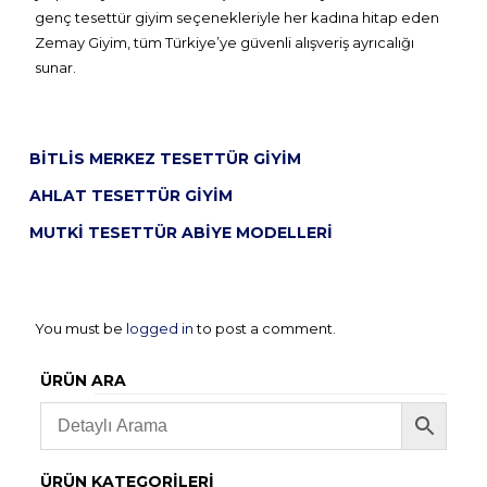
genç tesettür giyim seçenekleriyle her kadına hitap eden
Zemay Giyim, tüm Türkiye’ye güvenli alışveriş ayrıcalığı
sunar.
BITLIS MERKEZ TESETTÜR GIYIM
AHLAT TESETTÜR GIYIM
MUTKI TESETTÜR ABIYE MODELLERI
You must be
logged in
to post a comment.
ÜRÜN ARA
ÜRÜN KATEGORILERI